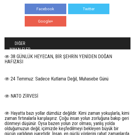
Facebook
Twitter
Google+
WhatsApp
DİĞER
MAKALELER
38 GÜNLÜK HEYECAN, BİR ŞEHRİN YENİDEN DOĞAN
HAFIZASI
24 Temmuz: Sadece Kutlama Değil, Muhasebe Günü
NATO ZİRVESİ
Hayatta bazı yollar dümdüz değildir. Kimi zaman yokuşlarla, kimi
zaman fırtınalarla karşılaşırız. Çoğu insan yolun zorluğuna bakıp geri
dönmeyi düşünür. Oysa bazen yolun zor olması, yanlış yolda
olduğumuzun değil; içimizde keşfedilmeyi bekleyen büyük bir
gücün varlığının işaretidir. İnsan, en güçlü yönlerini rahat zamanlarda