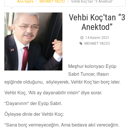
Ana Sayfa
MEHMET YAZICI
Vehbi Koç'tan “3 Anektod”
Vehbi Koç'tan “3
Anektod”
14 Kasim 2021
MEHMET YAZICI
Meşhur kolonyacı Eyüp
Sabri Tuncer, iflasın
eşiğinde olduğunu, söyleyerek, Vehbi Koç’tan borç ister.
Vehbi Koç, “Altı ay dayanabilir misin" diye sorar.
"Dayanırım" der Eyüp Sabri.
Öyleyse dinle der Vehbi Koç:
"Sana borç vermeyeceğim. Ama bedava akıl vereceğim.