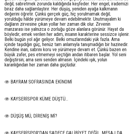
değil; sabretmek zorunda kaldığında keşfeder. Her engel, irademizi
biraz daha sağlamlaştırır. Her düşüş, yeniden ayağa kalkmanın
değerini öğretir. Çünkü gerçek güç, hiç yorulmamak değil;
yorulduğu hâlde yürümeye devam edebilmektir. Unutmayalım ki
dağların zirvesine çıkan yollar her zaman dik olur. Zirvenin
manzarası ise yalnızca o zorluğu göze alanlara görünür. Hayat da
böyledir; emek verilen her adım, insanın karakterine sessizce işlenir.
Belki bugün yol ağır geliyor. Belki omuzlarındaki yük fazla. Ama
içinde taşıdığın güç, henüz tam anlamıyla tanışmadığın bir hazinedir.
Kendine inan, sabrını koru ve yürümeye devam et. Çünkü bazen en
büyük zafer, pes etmemeyi seçtiğin andan itibaren başlar. Yol seni
değiştirsin; ama seni senden almasın. İçindeki ışık, yolun
karanlığından her zaman daha güçlüdür.
BAYRAM SOFRASINDA EKİNOMİ
KAYSERİSPOR KÜME DÜŞTÜ…
DÜŞÜŞ MÜ, DİRENİŞ Mİ?
KAYSERİSPOR’DAN SADECE GALİBİYET DEĞİL, MESAJ DA