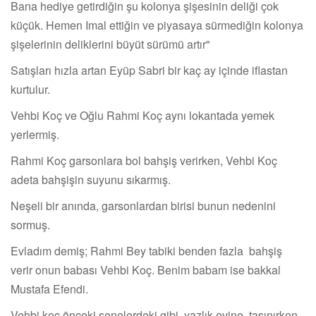
Bana hediye getirdiğin şu kolonya şişesinin deliği çok
küçük. Hemen Imal ettiğin ve piyasaya sürmediğin kolonya
şişelerinin deliklerini büyüt sürümü artır"
Satışları hızla artan Eyüp Sabri bir kaç ay içinde iflastan
kurtulur.
Vehbi Koç ve Oğlu Rahmi Koç aynı lokantada yemek
yerlermiş.
Rahmi Koç garsonlara bol bahşiş verirken, Vehbi Koç
adeta bahşişin suyunu sıkarmış.
Neşeli bir anında, garsonlardan birisi bunun nedenini
sormuş.
Evladım demiş; Rahmi Bey tabiki benden fazla bahşiş
verir onun babası Vehbi Koç. Benim babam ise bakkal
Mustafa Efendi.
Vehbi koç önceki senelerdeki gibi, yazlık evine taşınırken,