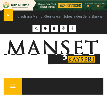
Ulaştırma Memur-Sen Kayseri Şubesi`nden Genel Başkan Çal
Menu