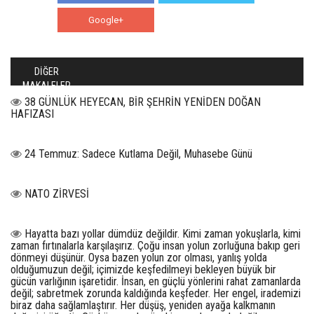
Google+
WhatsApp
DİĞER
MAKALELER
38 GÜNLÜK HEYECAN, BİR ŞEHRİN YENİDEN DOĞAN
HAFIZASI
24 Temmuz: Sadece Kutlama Değil, Muhasebe Günü
NATO ZİRVESİ
Hayatta bazı yollar dümdüz değildir. Kimi zaman yokuşlarla, kimi
zaman fırtınalarla karşılaşırız. Çoğu insan yolun zorluğuna bakıp geri
dönmeyi düşünür. Oysa bazen yolun zor olması, yanlış yolda
olduğumuzun değil; içimizde keşfedilmeyi bekleyen büyük bir
gücün varlığının işaretidir. İnsan, en güçlü yönlerini rahat zamanlarda
değil; sabretmek zorunda kaldığında keşfeder. Her engel, irademizi
biraz daha sağlamlaştırır. Her düşüş, yeniden ayağa kalkmanın