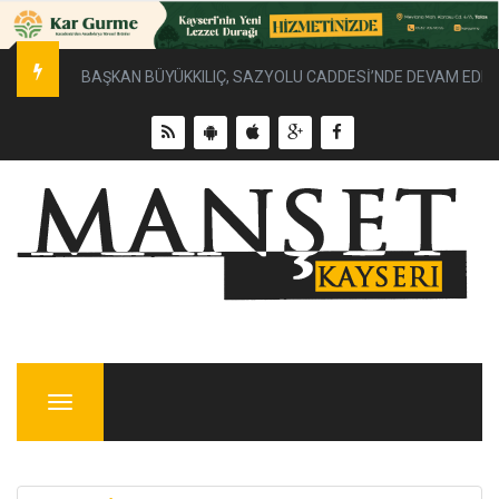
BAŞKAN BÜYÜKKILIÇ, SAZYOLU CADDESİ’NDE DEVAM EDEN 
Menu