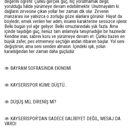
değerini öğretir. Çünkü gerçek güç, hiç yorulmamak değil;
yorulduğu hâlde yürümeye devam edebilmektir. Unutmayalım ki
dağların zirvesine çıkan yollar her zaman dik olur. Zirvenin
manzarası ise yalnızca o zorluğu göze alanlara görünür. Hayat da
böyledir; emek verilen her adım, insanın karakterine sessizce işlenir.
Belki bugün yol ağır geliyor. Belki omuzlarındaki yük fazla. Ama
içinde taşıdığın güç, henüz tam anlamıyla tanışmadığın bir hazinedir.
Kendine inan, sabrını koru ve yürümeye devam et. Çünkü bazen en
büyük zafer, pes etmemeyi seçtiğin andan itibaren başlar. Yol seni
değiştirsin; ama seni senden almasın. İçindeki ışık, yolun
karanlığından her zaman daha güçlüdür.
BAYRAM SOFRASINDA EKİNOMİ
KAYSERİSPOR KÜME DÜŞTÜ…
DÜŞÜŞ MÜ, DİRENİŞ Mİ?
KAYSERİSPOR’DAN SADECE GALİBİYET DEĞİL, MESAJ DA
VARDI